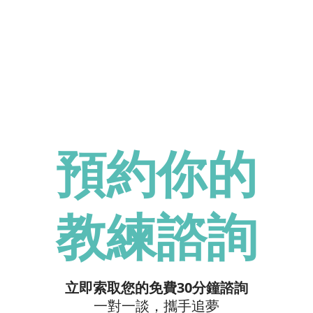
ICF 輔導計畫
DISC 
MapsTell - 
行為評估
預約你的
教練諮詢
立即索取您的免費30分鐘諮詢
一對一談，攜手追夢